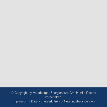
© Copyright by Vorarlberger Energienetze GmbH. Alle Rechte
vorbehalten.
Impressum
·
Datenschutzerklärung
·
Nutzungsbedingungen